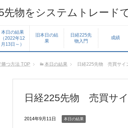
25先物をシステムトレード
本日の結果
旧本日の結
日経225先
成績
（2022年12
果
物入門
月13日～）
で勝つ方法
TOP
本日の結果
日経225先物 売買サイン
日経225先物 売買サイン
2014年9月11日
本日の結果