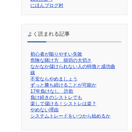
にほんブログ村
よく読まれる記事
初心者が陥りやすい失敗
危険な賭け方 損切の大切さ
なかなか儲けられない人の特徴と成功曲
線
不安ならやめましょう
ずっと勝ち続けることが可能か
17年負けなし 詐欺
負け続きのシストレでも
楽して儲ける！シストレは楽？
やめない理由
システムトレードをいつから始めるか