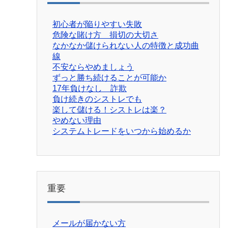
初心者が陥りやすい失敗
危険な賭け方 損切の大切さ
なかなか儲けられない人の特徴と成功曲
線
不安ならやめましょう
ずっと勝ち続けることが可能か
17年負けなし 詐欺
負け続きのシストレでも
楽して儲ける！シストレは楽？
やめない理由
システムトレードをいつから始めるか
重要
メールが届かない方