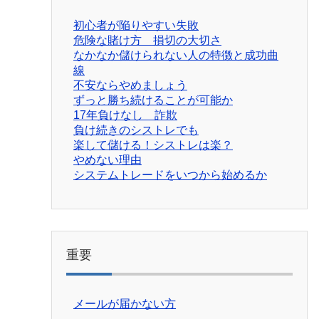
初心者が陥りやすい失敗
危険な賭け方 損切の大切さ
なかなか儲けられない人の特徴と成功曲
線
不安ならやめましょう
ずっと勝ち続けることが可能か
17年負けなし 詐欺
負け続きのシストレでも
楽して儲ける！シストレは楽？
やめない理由
システムトレードをいつから始めるか
重要
メールが届かない方