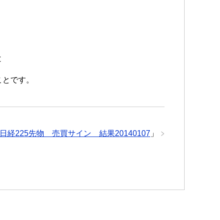
と
ことです。
日経225先物 売買サイン 結果20140107
」