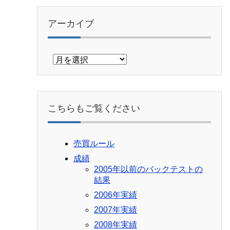
アーカイブ
ア
ー
カ
イ
ブ
こちらもご覧ください
売買ルール
成績
2005年以前のバックテストの
結果
2006年実績
2007年実績
2008年実績