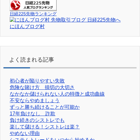
日経225先物ランキング
にほんブログ村
よく読まれる記事
初心者が陥りやすい失敗
危険な賭け方 損切の大切さ
なかなか儲けられない人の特徴と成功曲線
不安ならやめましょう
ずっと勝ち続けることが可能か
17年負けなし 詐欺
負け続きのシストレでも
楽して儲ける！シストレは楽？
やめない理由
システムトレードをいつから始めるか