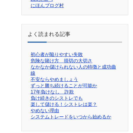
にほんブログ村
よく読まれる記事
初心者が陥りやすい失敗
危険な賭け方 損切の大切さ
なかなか儲けられない人の特徴と成功曲
線
不安ならやめましょう
ずっと勝ち続けることが可能か
17年負けなし 詐欺
負け続きのシストレでも
楽して儲ける！シストレは楽？
やめない理由
システムトレードをいつから始めるか