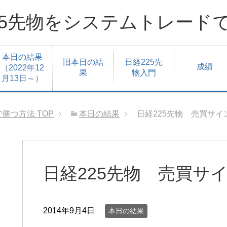
25先物をシステムトレード
本日の結果
旧本日の結
日経225先
成績
（2022年12
果
物入門
月13日～）
で勝つ方法
TOP
本日の結果
日経225先物 売買サイン
日経225先物 売買サイン
2014年9月4日
本日の結果