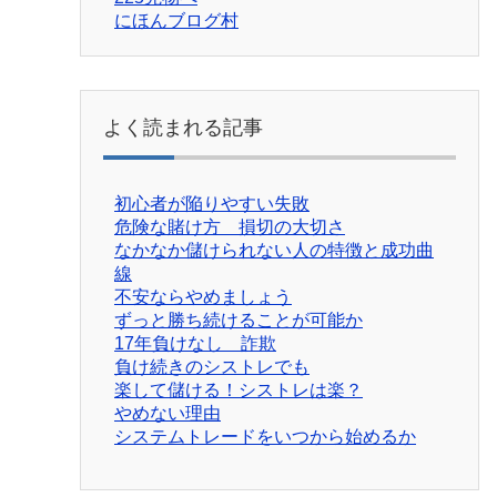
にほんブログ村
よく読まれる記事
初心者が陥りやすい失敗
危険な賭け方 損切の大切さ
なかなか儲けられない人の特徴と成功曲
線
不安ならやめましょう
ずっと勝ち続けることが可能か
17年負けなし 詐欺
負け続きのシストレでも
楽して儲ける！シストレは楽？
やめない理由
システムトレードをいつから始めるか