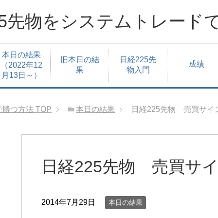
25先物をシステムトレード
本日の結果
旧本日の結
日経225先
成績
（2022年12
果
物入門
月13日～）
で勝つ方法
TOP
本日の結果
日経225先物 売買サイン
日経225先物 売買サイン
2014年7月29日
本日の結果